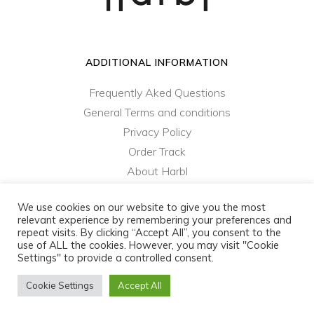
ADDITIONAL INFORMATION
Frequently Aked Questions
General Terms and conditions
Privacy Policy
Order Track
About Harbl
Contact Us
We use cookies on our website to give you the most
relevant experience by remembering your preferences and
repeat visits. By clicking “Accept All”, you consent to the
harbl.com - ColibriD SA © 2021 - 2023 - All rights
use of ALL the cookies. However, you may visit "Cookie
reserved
Settings" to provide a controlled consent.
Privacy Policy
|
General Terms and Conditions
Cookie Settings
Accept All
Website made by
MY DESIGN©