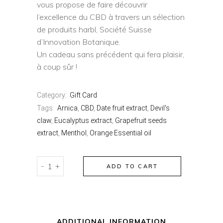
vous propose de faire découvrir
l’excellence du CBD à travers un sélection
de produits harbl, Société Suisse
d’Innovation Botanique.
Un cadeau sans précédent qui fera plaisir,
à coup sûr !
Category:
Gift Card
Tags:
Arnica
,
CBD
,
Date fruit extract
,
Devil's
claw
,
Eucalyptus extract
,
Grapefruit seeds
extract
,
Menthol
,
Orange Essential oil
harbl
-
+
ADD TO CART
gift
card
quantity
ADDITIONAL INFORMATION