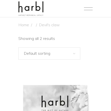
Home
/
/
Devil's claw
Showing all 2 results
Default sorting
NEW
ADD TO CART