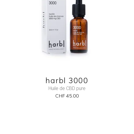
ADD TO CART
QUICK VIEW
harbl 3000
Huile de CBD pure
CHF
45.00