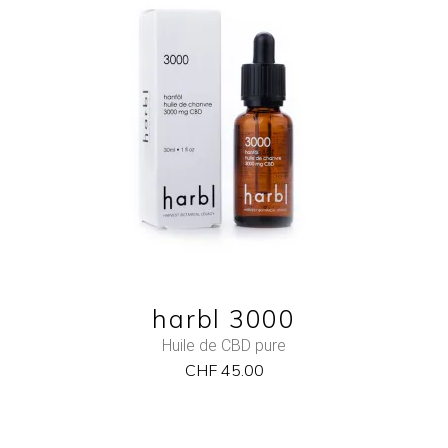
NEW
ADD TO CART
QUICK VIEW
harbl 3000
Huile de CBD pure
CHF
45.00