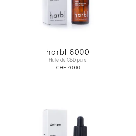
QUICK VIEW
harbl 6000
Huile de CBD pure
,
CHF
70.00
NEW
ADD TO CART