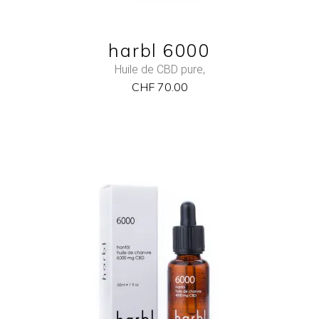
harbl 6000
Huile de CBD pure
,
CHF
70.00
NEW
ADD TO CART
QUICK VIEW