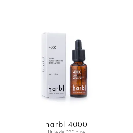
NEW
ADD TO CART
QUICK VIEW
harbl 4000
Huile de CBD pure